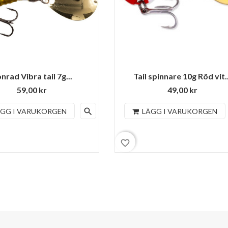
nrad Vibra tail 7g...
Tail spinnare 10g Röd vit..
59,00 kr
49,00 kr
search
ÄGG I VARUKORGEN
LÄGG I VARUKORGEN
favorite_border