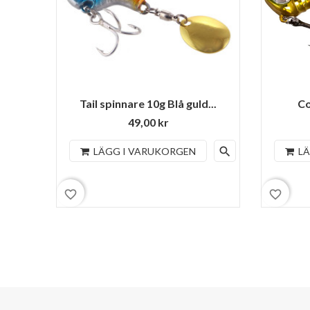
Tail spinnare 10g Blå guld...
Co
49,00 kr
search
LÄGG I VARUKORGEN
L
favorite_border
favorite_border