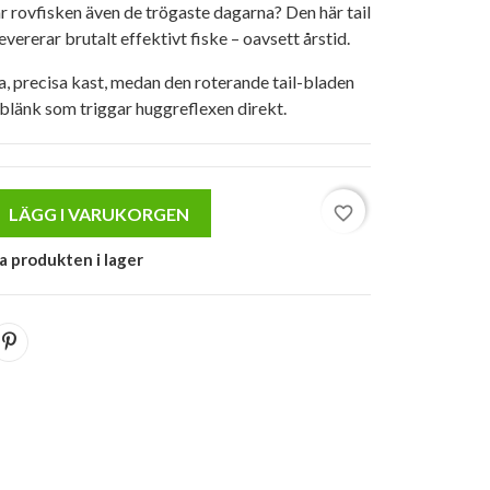
ar rovfisken även de trögaste dagarna? Den här tail
vererar brutalt effektivt fiske – oavsett årstid.
 precisa kast, medan den roterande tail-bladen
 blänk som triggar huggreflexen direkt.
favorite_border
LÄGG I VARUKORGEN
a produkten i lager