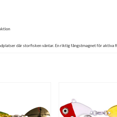
aktion
ndplatser där storfisken väntar. En riktig fångstmagnet för aktiva f