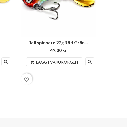
.
Tail spinnare 22g Röd Grön...
Tail s
49,00 kr
search
search
LÄGG I VARUKORGEN
LÄ
favorite_border
favorite_border