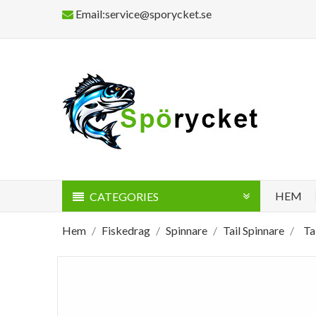
Email:service@sporycket.se
HEM
CATEGORIES
Hem
Fiskedrag
Spinnare
Tail Spinnare
Ta