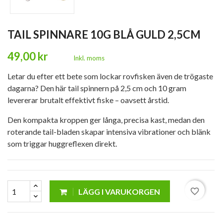
TAIL SPINNARE 10G BLÅ GULD 2,5CM
49,00 kr
Inkl. moms
Letar du efter ett bete som lockar rovfisken även de trögaste
dagarna? Den här tail spinnern på 2,5 cm och 10 gram
levererar brutalt effektivt fiske – oavsett årstid.
Den kompakta kroppen ger långa, precisa kast, medan den
roterande tail-bladen skapar intensiva vibrationer och blänk
som triggar huggreflexen direkt.
favorite_border
LÄGG I VARUKORGEN