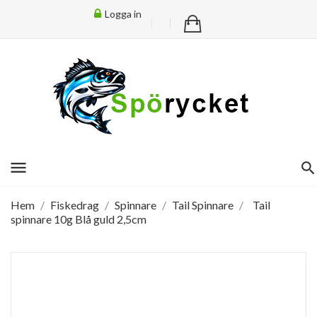
Logga in
menu
Hem
Fiskedrag
Spinnare
Tail Spinnare
Tail
spinnare 10g Blå guld 2,5cm