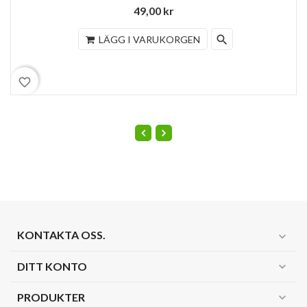
49,00 kr
search
LÄGG I VARUKORGEN
favorite_border
KONTAKTA OSS.
expand_more
DITT KONTO
expand_more
PRODUKTER
expand_more