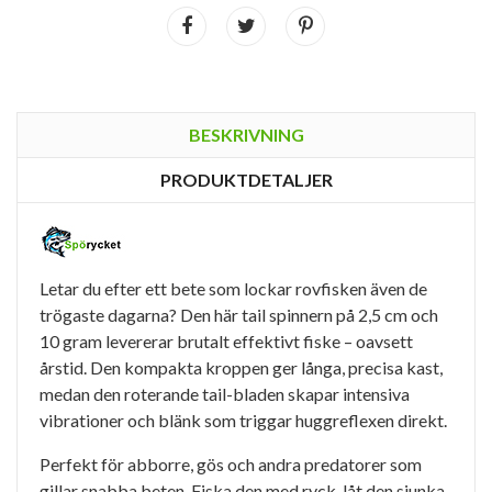
BESKRIVNING
PRODUKTDETALJER
Letar du efter ett bete som lockar rovfisken även de
trögaste dagarna? Den här tail spinnern på 2,5 cm och
10 gram levererar brutalt effektivt fiske – oavsett
årstid. Den kompakta kroppen ger långa, precisa kast,
medan den roterande tail-bladen skapar intensiva
vibrationer och blänk som triggar huggreflexen direkt.
Perfekt för abborre, gös och andra predatorer som
gillar snabba beten. Fiska den med ryck, låt den sjunka,