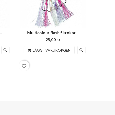
..
Multicolour flash 5krokar...
Vit/bl
25,00 kr
search
search
LÄGG I VARUKORGEN
LÄ
favorite_border
favorite_border