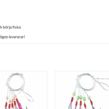
h börja fiska
ligen levererar!