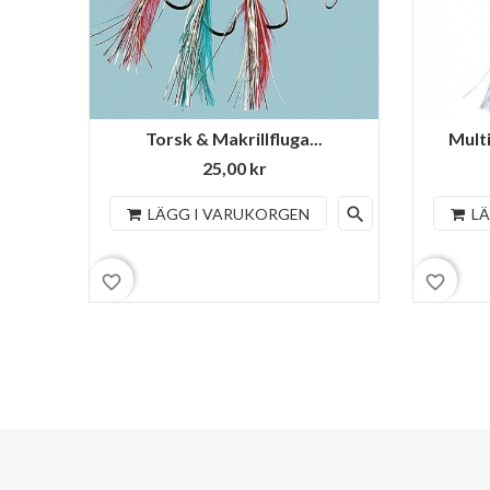
Torsk & Makrillfluga...
Multi
25,00 kr
search
LÄGG I VARUKORGEN
L
favorite_border
favorite_border