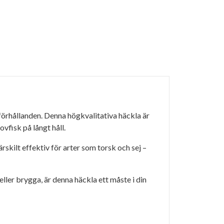
förhållanden. Denna högkvalitativa häckla är
vfisk på långt håll.
rskilt effektiv för arter som torsk och sej –
eller brygga, är denna häckla ett måste i din