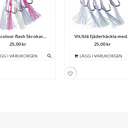
colour flash 5krokar...
Vit/blå fjäderhäckla med.
25,00 kr
25,00 kr
search
ÄGG I VARUKORGEN
LÄGG I VARUKORGEN
favorite_border