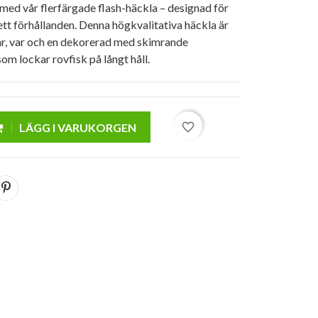
med vår flerfärgade flash-häckla – designad för
tt förhållanden. Denna högkvalitativa häckla är
r, var och en dekorerad med skimrande
som lockar rovfisk på långt håll.
favorite_border
LÄGG I VARUKORGEN