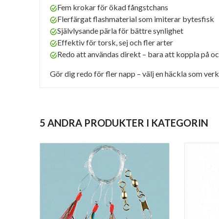
Fem krokar för ökad fångstchans
Flerfärgat flashmaterial som imiterar bytesfisk
Självlysande pärla för bättre synlighet
Effektiv för torsk, sej och fler arter
Redo att användas direkt – bara att koppla på oc
Gör dig redo för fler napp – välj en häckla som verk
5 ANDRA PRODUKTER I KATEGORIN