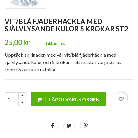
VIT/BLÅ FJÄDERHÄCKLA MED
SJÄLVLYSANDE KULOR 5 KROKAR ST2
25,00 kr
Inkl. moms
Upptäck skillnaden med vår vit/blå fjäderhäckla med
självlysande kulor och 5 krokar – ett måste i varje seriös
sportfiskares utrustning.
favorite_border
LÄGG I VARUKORGEN