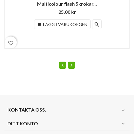
Multicolour flash 5krokar...
25,00 kr
search
LÄGG I VARUKORGEN
favorite_border
KONTAKTA OSS.
expand_more
DITT KONTO
expand_more