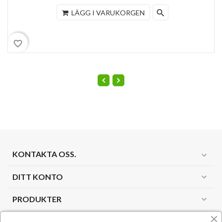
search
LÄGG I VARUKORGEN
favorite_border
KONTAKTA OSS.
expand_more
DITT KONTO
expand_more
PRODUKTER
expand_more